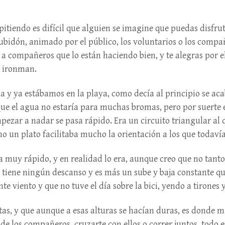
itiendo es difícil que alguien se imagine que puedas disfru
ubidón, animado por el público, los voluntarios o los comp
a compañeros que lo están haciendo bien, y te alegras por ell
o ironman.
 y ya estábamos en la playa, como decía al principio se acab
 que el agua no estaría para muchas bromas, pero por suerte
mpezar a nadar se pasa rápido. Era un circuito triangular al 
mo un plato facilitaba mucho la orientación a los que todavía
era muy rápido, y en realidad lo era, aunque creo que no tant
 tiene ningún descanso y es más un sube y baja constante q
 viento y que no tuve el día sobre la bici, yendo a tirones y
as, y que aunque a esas alturas se hacían duras, es donde m
s de los compañeros, cruzarte con ellos o correr juntos, todo